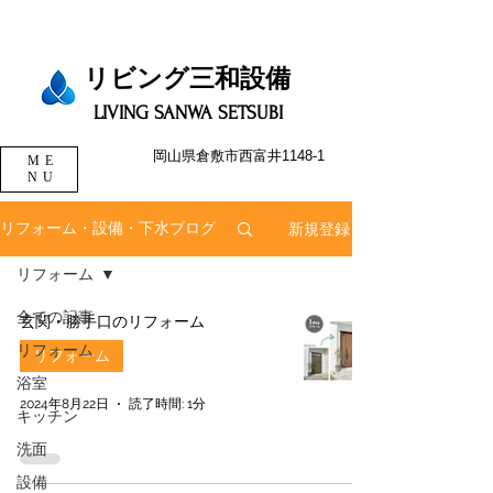
リビング三和設備​​​
LIVING SANWA SETSUBI
岡山県倉敷市西富井1148-1
ME
NU
新規登録
リフォーム・設備・下水ブログ
リフォーム
全ての記事
玄関・勝手口のリフォーム
リフォーム
リフォーム
浴室
2024年8月22日
読了時間: 1分
キッチン
洗面
設備