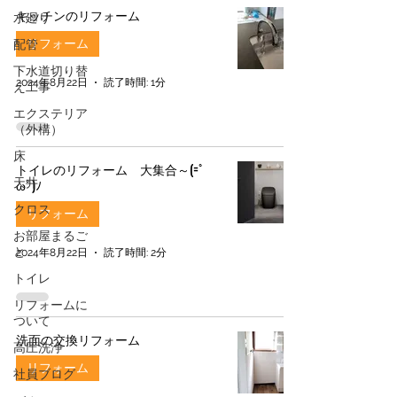
キッチンのリフォーム
水廻り
リフォーム
配管
下水道切り替
2024年8月22日
読了時間: 1分
え工事
エクステリア
（外構）
床
トイレのリフォーム 大集合～(=ﾟ
天井
ωﾟ)ﾉ
クロス
リフォーム
お部屋まるご
と
2024年8月22日
読了時間: 2分
トイレ
リフォームに
ついて
洗面の交換リフォーム
高圧洗浄
リフォーム
社員ブログ