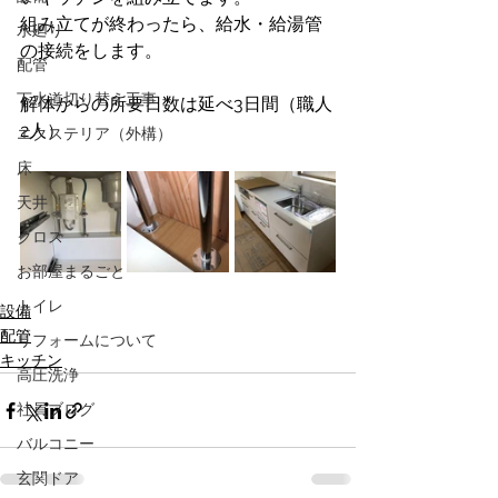
組み立てが終わったら、給水・給湯管
水廻り
の接続をします。
配管
下水道切り替え工事
解体からの所要日数は延べ3日間（職人
2人）
エクステリア（外構）
床
天井
クロス
お部屋まるごと
トイレ
設備
配管
リフォームについて
キッチン
高圧洗浄
社員ブログ
バルコニー
玄関ドア