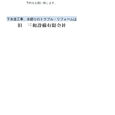
予約をお願い致します。
下水道工事、水廻りのトラブル・リフォームは
​旧 三和設備有限会社
一般建設業（般-3）22164号
​倉敷市・岡山市・赤磐市・瀬戸内市
早島町・玉野市・総社市・浅口市
笠岡市・矢掛町・里庄町【指定工事店】
08
6-427-0205
TEL:
FAX:
086-427-0203
旧 ​株式会社リビング三和
086-425-0206
TEL:
FAX:
086-425-0102
​岡山県知事
（1）第6289号