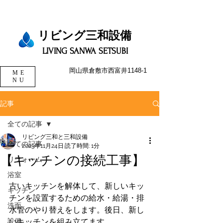
リビング三和設備​​​
LIVING SANWA SETSUBI
岡山県倉敷市西富井1148-1
ME
NU
記事
全ての記事
リビング三和と三和設備
全ての記事
2023年11月24日
読了時間: 1分
【キッチンの接続工事】
リフォーム
浴室
古いキッチンを解体して、新しいキッ
キッチン
チンを設置するための給水・給湯・排
洗面
水管のやり替えをします。後日、新し
設備
いキッチンを組み立てます。