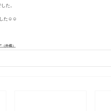
でした。
した☺☺
ア（外構）