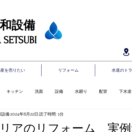
備​​​
 SETSUBI
動産を売りたい
リフォーム
水道のト
キッチン
洗面
設備
水廻り
配管
下水道
和設備
2024年8月22日
読了時間: 1分
天井
クロス
お部屋まるごと
トイレ
リフォーム
リアのリフォーム 実例