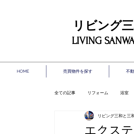
リビング三和設
LIVING SANWA
HOME
売買物件を探す
不
全ての記事
リフォーム
浴室
リビング三和と三
エクステリア（外構）
床
エクステ