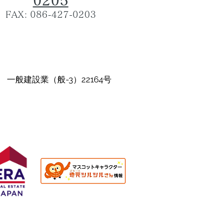
0205
FAX: 086-427-0203
倉敷市・岡山市・赤磐市・瀬戸内
市・早島町・玉野市・総社市・浅口
市・笠岡市・矢掛町・里庄町
​【指定工事店】
一般建設業（般-3）22164号