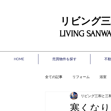
リビング三和設
LIVING SANWA
HOME
売買物件を探す
不
全ての記事
リフォーム
浴室
リビング三和と三
エクステリア（外構）
床
寒くなり