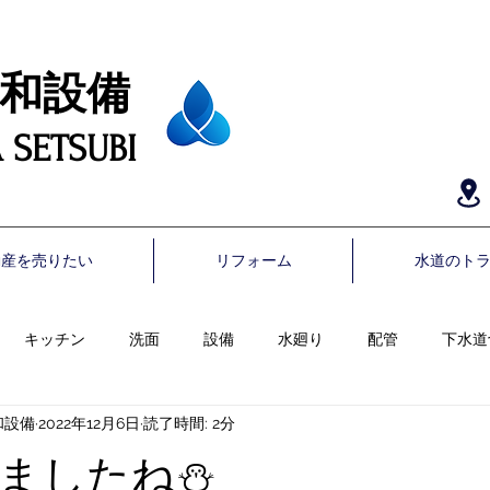
備​​​
 SETSUBI
動産を売りたい
リフォーム
水道のト
キッチン
洗面
設備
水廻り
配管
下水道
和設備
2022年12月6日
読了時間: 2分
天井
クロス
お部屋まるごと
トイレ
リフォーム
ましたね⛄