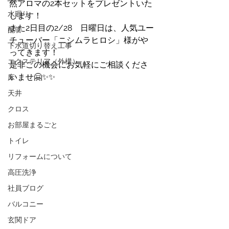
然アロマの2本セットをプレゼントいた
水廻り
します！
また2日目の2/28　日曜日は、人気ユー
配管
チューバー「ニシムラヒロシ」様がや
下水道切り替え工事
ってきます！
エクステリア（外構）
是非この機会にお気軽にご相談くださ
いませ🤗✨✨
床
天井
クロス
お部屋まるごと
トイレ
リフォームについて
高圧洗浄
社員ブログ
バルコニー
玄関ドア