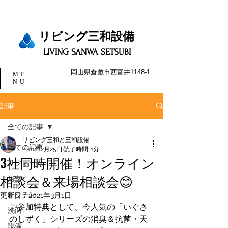
リビング三和設備​​​
LIVING SANWA SETSUBI
岡山県倉敷市西富井1148-1
ME
NU
記事
全ての記事
リビング三和と三和設備
全ての記事
2021年2月25日
読了時間: 1分
3社同時開催！オンライン
リフォーム
相談会＆来場相談会😊
浴室
キッチン
更新日：
2021年3月1日
ご参加特典として、今人気の「いぐさ
洗面
のしずく」シリーズの消臭＆抗菌・天
設備