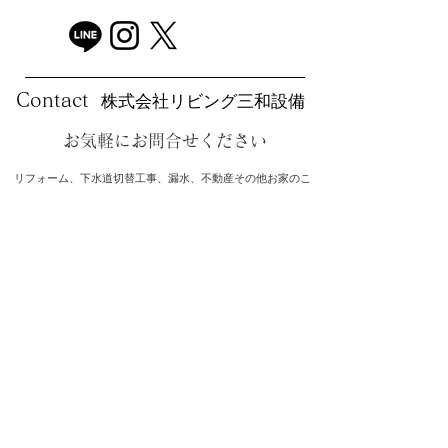
​株式会社リビング三和設備
Contact
お気軽にお問合せください
リフォーム、下水道切替工事、漏水、不動産その他お家のこ
とならなんでもお気軽に
お電話またはウェブフォームよりご相談ください。ご相談・
お見積りは無料です。
​お急ぎの場合はお電話にてご連絡をお願いいたします。
​※物件のご案内は、鍵の手配等ございますので、前もってご
予約をお願い致します。
下水道工事、水廻りのトラブル・リフォームは
​旧 三和設備有限会社
一般建設業（般-3）22164号