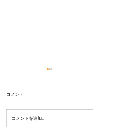
コメント
キッチンのリフォーム
トイレのリフォ
コメントを追加…
集合～(=ﾟωﾟ)ﾉ