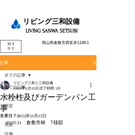
リビング三和設備​​​
LIVING SANWA SETSUBI
岡山県倉敷市西富井1148-1
ME
NU
記事
全ての記事
リビング三和と三和設備
全ての記事
2020年11月20日
読了時間: 1分
水栓柱及びガーデンパン工
リフォーム
事
浴室
キッチン
更新日：
2023年11月27日
2020.11　倉敷市林　T様邸
洗面
設備