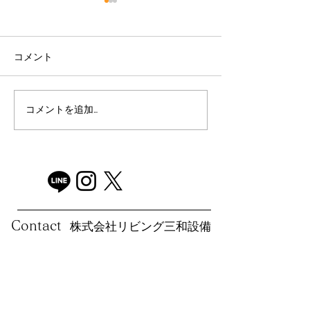
コメント
キッチンのリフォーム
トイレのリフォ
コメントを追加…
集合～(=ﾟωﾟ)ﾉ
​株式会社リビング三和設備
Contact
お気軽にお問合せください
リフォーム、下水道切替工事、漏水、不動産その他お家のこ
とならなんでもお気軽に