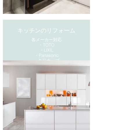
キッチンのリフォーム
各メーカー対応
・TOTO
・LIXIL
・​Panasonic
・クリナップ
・Takara standard
キッチンリフォームのメリット
・節水・省エネ
・お掃除ラクラク
・収納力向上
エコノミープラン50万円から対応
可能