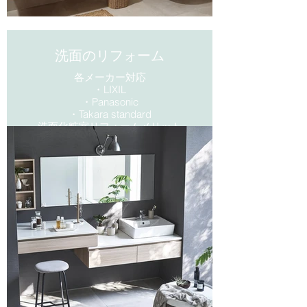
洗面のリフォーム
各メーカー対応
・LIXIL
・​Panasonic
・Takara standard
洗面化粧室リフォームメリット
・節水・省エネ
・お掃除ラクラク
・使いやすい
エコノミープラン10万円から対応
可能