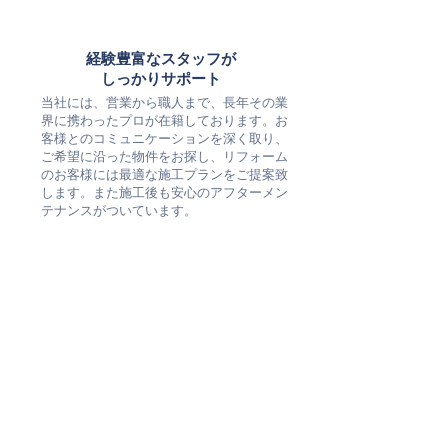
経験豊富なスタッフが
​しっかりサポート
当社には、営業から職人まで、長年その業
界に携わったプロが在籍しております。
お
客様とのコミュニケーションを深く取り、
ご希望に沿った物件をお探し、リフォーム
のお客様には最適な施工プランをご提案致
します。また施工後も安心のアフターメン
テナンスがついています。
全国展開のLIXIL不動産
ショップ加盟店の強み
倉敷市の土地・戸建て・マンション情報を
随時更新しております。
店頭でしかご紹介できない物件も多数ござ
います。世界のERA 全国ネットワークだ
から任せて安心。