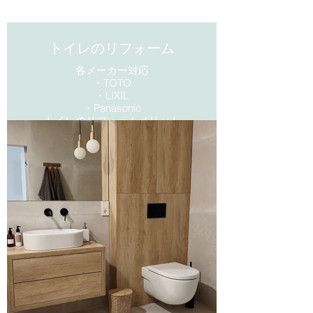
不動産 倉敷 家 土地 - 不動産 倉敷 新
トイレのリフォーム
築 中古 - 倉敷 住宅設備 リフォーム - 倉
敷 不動産
売却 - 倉敷 浅口 水島 玉島
各メーカー対応
・TOTO
・LIXIL
三和設備 リビング三和 不動産×リフォー
​・Panasonic
トイレのリフォームメリット
ム×住宅設備 LIXIL不動産ショップ 倉敷
・節水・省エネ
市の三和設備｜リビング三和
・お掃除ラクラク
・収納力向上
エコノミープラン15万円から対応
可能