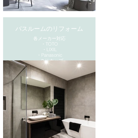
バスルームのリフォーム
各メーカー対応
・TOTO
・LIXIL
・​Panasonic
・クリナップ
・​Takara standard
バスルームリフォームのメリット
・節水・省エネ
・お掃除ラクラク
・冷ヤっとしない
エコノミープラン60万円から対応
可能