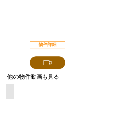
物件詳細
​他の物件
動画も見る
1989年築 ６DKＫ+Ｓ