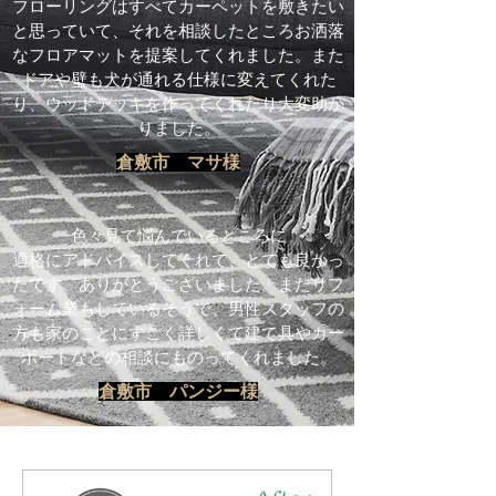
フローリングはすべてカーペットを敷きたい
と思っていて、それを相談したところお洒落
なフロアマットを提案してくれました。また
ドアや壁も犬が通れる仕様に変えてくれた
り、ウッドデッキを作ってくれたり大変助か
りました。
倉敷市 マサ様
色々見て悩んでいるところに
​適格にアドバイスしてくれて、とても良かっ
たです。ありがとうございました。またリフ
ォーム業もしているそうで、男性スタッフの
方も家のことにすごく詳しくて建て具やカー
ポートなどの相談にものってくれました。
倉敷市 パンジー様