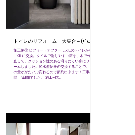
トイレのリフォーム 大集合～(=ﾟωﾟ)ﾉ
施工例① ビフォー→アフター LIXILのトイレから
LIXILに交換。タイルで滑りやすい床を、木で作り
直して、クッション性のある滑りにくい床にリフォ
ームしました。節水型便器の交換することで、お水
の量ががだいぶ変わるので節約出来ます！工事期
間 3日間でした。 施工例➁...