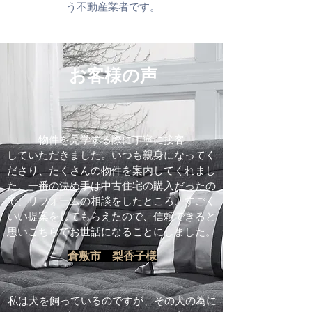
う不動産業者です。
お客様の声
物件を見学する際に丁寧に接客
していただきました。いつも親身になってく
ださり、たくさんの物件を案内してくれまし
た。一番の決め手は中古住宅の購入だったの
で、
リフォームの相談をしたところ、すごく
いい提案をしてもらえたので、信頼できると
思いこちらでお世話になることにしました。
倉敷市 梨香子様
​私は犬を飼っているのですが、その犬の為に