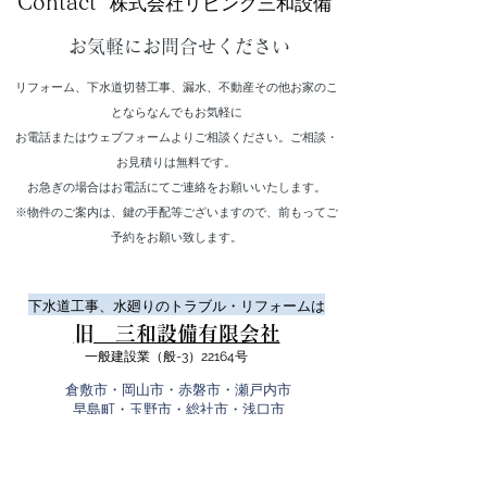
​株式会社リビング三和設備
Contact
お気軽にお問合せください
リフォーム、下水道切替工事、漏水、不動産その他お家のこ
とならなんでもお気軽に
お電話またはウェブフォームよりご相談ください。ご相談・
お見積りは無料です。
​お急ぎの場合はお電話にてご連絡をお願いいたします。
​※物件のご案内は、鍵の手配等ございますので、前もってご
予約をお願い致します。
下水道工事、水廻りのトラブル・リフォームは
​旧 三和設備有限会社
一般建設業（般-3）22164号
​倉敷市・岡山市・赤磐市・瀬戸内市
早島町・玉野市・総社市・浅口市
笠岡市・矢掛町・里庄町【指定工事店】
08
6-427-0205
TEL: