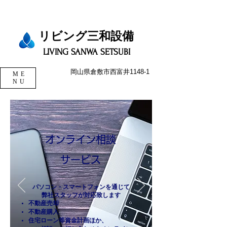
リビング三和設備​​​
LIVING SANWA SETSUBI
岡山県倉敷市西富井1148-1
ME
NU
オンライン相談
サービス
パソコン・スマートフォンを通じて
弊社スタッフが対応致します
不動産売却
不動産購入
住宅ローン等資金計画ほか、